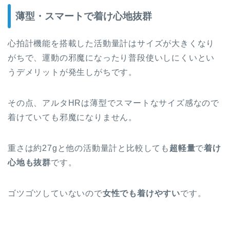
薄型・スマートで着け心地抜群
心拍計機能を搭載した活動量計はサイズが大きくなり
がちで、運動の邪魔になったり普段使いしにくいとい
うデメリットが発生しがちです。
その点、アルタHRは
薄型
で
スマート
なサイズ感なので
着けていても邪魔になりません。
重さは約27gと他の活動量計と比較しても
超軽量
で
着け
心地も抜群
です。
ゴツゴツしていないので
女性でも着けやすい
です。