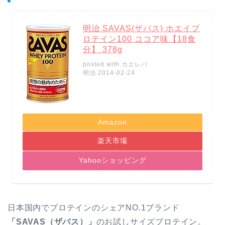
明治 SAVAS(ザバス) ホエイプ
ロテイン100 ココア味【18食
分】 378g
posted with
カエレバ
明治 2014-02-24
Amazon
楽天市場
Yahooショッピング
日本国内でプロテインの
シェアNO.1
ブランド
「SAVAS（ザバス）」
のお試しサイズプロテイン。