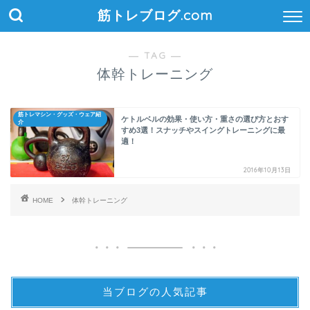
筋トレブログ.com
― TAG ―
体幹トレーニング
筋トレマシン・グッズ・ウェア紹
ケトルベルの効果・使い方・重さの選び方とおす
介
すめ3選！スナッチやスイングトレーニングに最
適！
2016年10月13日
HOME
体幹トレーニング
当ブログの人気記事